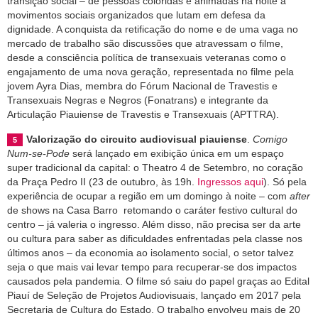
transição social – de pessoas coloridas e animadas na noite a
movimentos sociais organizados que lutam em defesa da
dignidade. A conquista da retificação do nome e de uma vaga no
mercado de trabalho são discussões que atravessam o filme,
desde a consciência política de transexuais veteranas como o
engajamento de uma nova geração, representada no filme pela
jovem Ayra Dias, membra do Fórum Nacional de Travestis e
Transexuais Negras e Negros (Fonatrans) e integrante da
Articulação Piauiense de Travestis e Transexuais (APTTRA).
Valorização do circuito audiovisual piauiense
.
Comigo
Num-se-Pode
será lançado em exibição única em um espaço
super tradicional da capital: o Theatro 4 de Setembro, no coração
da Praça Pedro II (23 de outubro, às 19h.
Ingressos aqui
). Só pela
experiência de ocupar a região em um domingo à noite – com
after
de shows na Casa Barro retomando o caráter festivo cultural do
centro – já valeria o ingresso. Além disso, não precisa ser da arte
ou cultura para saber as dificuldades enfrentadas pela classe nos
últimos anos – da economia ao isolamento social, o setor talvez
seja o que mais vai levar tempo para recuperar-se dos impactos
causados pela pandemia. O filme só saiu do papel graças ao Edital
Piauí de Seleção de Projetos Audiovisuais, lançado em 2017 pela
Secretaria de Cultura do Estado. O trabalho envolveu mais de 20