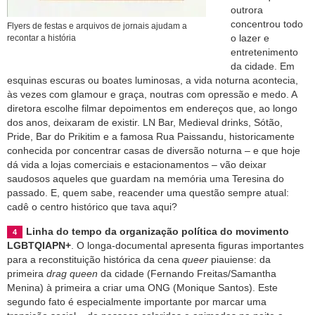
outrora
concentrou todo
Flyers de festas e arquivos de jornais ajudam a
o lazer e
recontar a história
entretenimento
da cidade. Em
esquinas escuras ou boates luminosas, a vida noturna acontecia,
às vezes com glamour e graça, noutras com opressão e medo. A
diretora escolhe filmar depoimentos em endereços que, ao longo
dos anos, deixaram de existir. LN Bar, Medieval drinks, Sótão,
Pride, Bar do Prikitim e a famosa Rua Paissandu, historicamente
conhecida por concentrar casas de diversão noturna – e que hoje
dá vida a lojas comerciais e estacionamentos – vão deixar
saudosos aqueles que guardam na memória uma Teresina do
passado. E, quem sabe, reacender uma questão sempre atual:
cadê o centro histórico que tava aqui?
Linha do tempo da organização política do movimento
LGBTQIAPN+
. O longa-documental apresenta figuras importantes
para a reconstituição histórica da cena
queer
piauiense: da
primeira
drag queen
da cidade (Fernando Freitas/Samantha
Menina) à primeira a criar uma ONG (Monique Santos). Este
segundo fato é especialmente importante por marcar uma