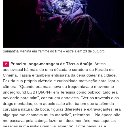
Samantha Menina em framme do filme – estreia em 23 de outubro
Primeiro longa-metragem de Tássia Araújo
. Artista
audiovisual há mais de uma década e curadora da Parada de
Cinema, Tássia é também entusiasta da cena
queer
na cidade.
Fez da sua própria vivência e curiosidade motivação para ligar a
câmera. “Quando era mais nova eu frequentava o movimento
underground LGBTQIAPN+ em Teresina como público, tudo era
novidade para mim”, contou em entrevista. “Ver as travestis e as
drags montadas, com aquele salto alto, batom que ia além da
curvatura natural da boca, figuras diferentes e extravagantes, era
algo que me chamava muita atenção”, relembrou. “Na época não
me passava pela cabeça fazer um documentário, mas aquelas
pessoas já me instigavam visualmente”. Entre pesquisa e