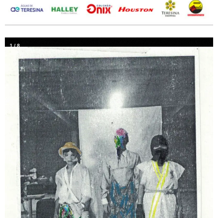
1
/
8