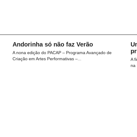
Andorinha só não faz Verão
U
p
A nona edição do PACAP – Programa Avançado de
Criação em Artes Performativas –...
A f
na 