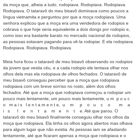
da moça que, alheia a tudo, rodopiava. Rodopiava. Rodopiava.
Rodopiava. O tataravô do meu bisavô dominava como poucos a
língua vietnamita e perguntou por que a moça rodopiava. Uma
senhora explicou que a moça era uma vendedora de rodopios e
cobrava o que hoje seria equivalente a dois dongs por rodopio e,
como isso era bastante barato no mercado nacional de rodopios,
as pessoas estavam pagando para vê-la rodopiar. E ela rodopiava.
Rodopiava. Rodopiava. Rodopiava.
Meia hora ficou o tataravô de meu bisavô observando os rodopios
da jovem que vestia céu, e a cada rodopio ele tentava olhar nos
olhos dela mas ela rodopiava de olhos fechados. O tataravô de
meu bisavô conseguiu perceber que a moça que rodopiava
rodopiava com um breve sorriso no rosto, além dos olhos
fechados. Até que a moça que rodopiava começou a rodopiar um
pouco mais lentamente, um pouco mais lentamente, u m p o u c
o m a i s l e n t a m e n t e, u m p o u c o m a
i s l e n t a m e n t e. Até que parou. O
tataravô do meu bisavô finalmente conseguiu olhar nos olhos da
moça que rodopiava. Ela tinha os olhos agora abertos mas olhava
para algum lugar que não existia. As pessoas iam se afastando
lentamente, até que ficaram apenas a moça que rodopiava e o