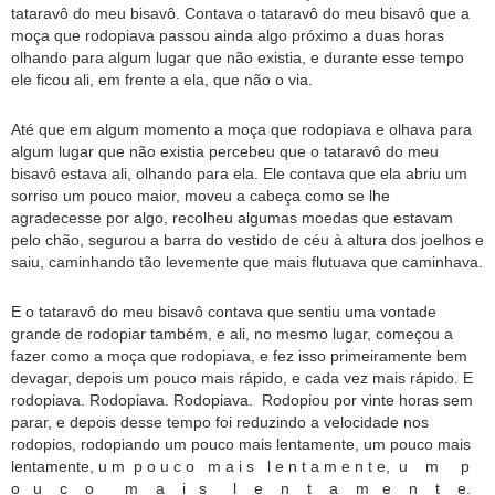
tataravô do meu bisavô. Contava o tataravô do meu bisavô que a
moça que rodopiava passou ainda algo próximo a duas horas
olhando para algum lugar que não existia, e durante esse tempo
ele ficou ali, em frente a ela, que não o via.
Até que em algum momento a moça que rodopiava e olhava para
algum lugar que não existia percebeu que o tataravô do meu
bisavô estava ali, olhando para ela. Ele contava que ela abriu um
sorriso um pouco maior, moveu a cabeça como se lhe
agradecesse por algo, recolheu algumas moedas que estavam
pelo chão, segurou a barra do vestido de céu à altura dos joelhos e
saiu, caminhando tão levemente que mais flutuava que caminhava.
E o tataravô do meu bisavô contava que sentiu uma vontade
grande de rodopiar também, e ali, no mesmo lugar, começou a
fazer como a moça que rodopiava, e fez isso primeiramente bem
devagar, depois um pouco mais rápido, e cada vez mais rápido. E
rodopiava. Rodopiava. Rodopiava. Rodopiou por vinte horas sem
parar, e depois desse tempo foi reduzindo a velocidade nos
rodopios, rodopiando um pouco mais lentamente, um pouco mais
lentamente, u m p o u c o m a i s l e n t a m e n t e, u m p
o u c o m a i s l e n t a m e n t e.