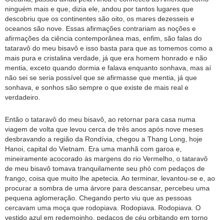
ninguém mais e que, dizia ele, andou por tantos lugares que
descobriu que os continentes são oito, os mares dezesseis e
oceanos são nove. Essas afirmações contrariam as noções e
afirmações da ciência contemporânea mas, enfim, são falas do
tataravô do meu bisavô e isso basta para que as tomemos como a
mais pura e cristalina verdade, já que era homem honrado e não
mentia, exceto quando dormia e falava enquanto sonhava, mas aí
não sei se seria possível que se afirmasse que mentia, já que
sonhava, e sonhos são sempre o que existe de mais real e
verdadeiro.
Então o tataravô do meu bisavô, ao retornar para casa numa
viagem de volta que levou cerca de três anos após nove meses
desbravando a região da Rondívia, chegou a Thang Long, hoje
Hanoi, capital do Vietnam. Era uma manhã com garoa e,
mineiramente acocorado às margens do rio Vermelho, o tataravô
de meu bisavô tomava tranquilamente seu phò com pedaços de
frango, coisa que muito lhe apetecia. Ao terminar, levantou-se e, ao
procurar a sombra de uma árvore para descansar, percebeu uma
pequena aglomeração. Chegando perto viu que as pessoas
cercavam uma moça que rodopiava. Rodopiava. Rodopiava. O
vestido azul em redemoinho, pedaços de céu orbitando em torno