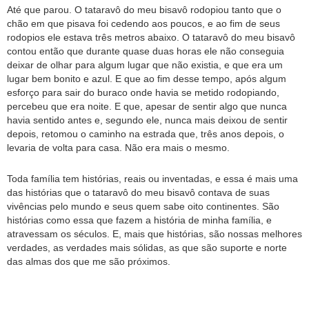
Até que parou. O tataravô do meu bisavô rodopiou tanto que o
chão em que pisava foi cedendo aos poucos, e ao fim de seus
rodopios ele estava três metros abaixo. O tataravô do meu bisavô
contou então que durante quase duas horas ele não conseguia
deixar de olhar para algum lugar que não existia, e que era um
lugar bem bonito e azul. E que ao fim desse tempo, após algum
esforço para sair do buraco onde havia se metido rodopiando,
percebeu que era noite. E que, apesar de sentir algo que nunca
havia sentido antes e, segundo ele, nunca mais deixou de sentir
depois, retomou o caminho na estrada que, três anos depois, o
levaria de volta para casa. Não era mais o mesmo.
Toda família tem histórias, reais ou inventadas, e essa é mais uma
das histórias que o tataravô do meu bisavô contava de suas
vivências pelo mundo e seus quem sabe oito continentes. São
histórias como essa que fazem a história de minha família, e
atravessam os séculos. E, mais que histórias, são nossas melhores
verdades, as verdades mais sólidas, as que são suporte e norte
das almas dos que me são próximos.