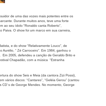
ssuidor de uma das vozes mais potentes entre os
marcante. Durante muitos anos, teve uma forte
m ao seu ídolo:“Ronaldo canta Roberto”,
ão Paiva. O show foi um marco em sua carreira,
atista, e do show “Relativamente Louco”, de
o Aurélio, “ Zé Carroceiro”. Em 1984, ganhou o
io. Em 2005, defendeu a canção de Geraldo Brito e
Festival Chapadão, com a música “Estranha
tura do show Seis e Meia (da cantora Zizi Possi),
em vários discos: “Cantares”, “Geléia Gerou” (cantou
e os CD´s de George Mendes. No momento, George