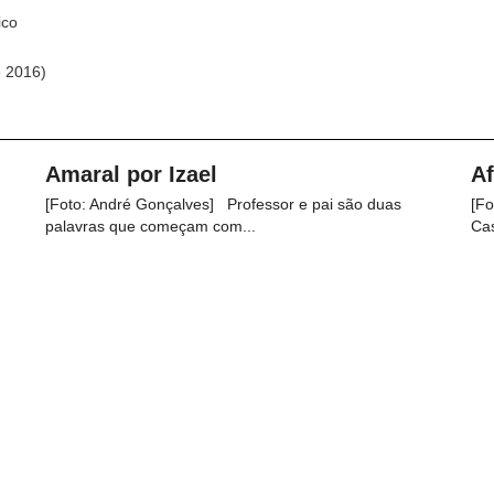
ico
 2016)
Amaral por Izael
Af
[Foto: André Gonçalves] Professor e pai são duas
[Fo
palavras que começam com...
Cas