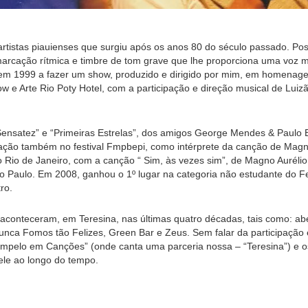
artistas piauienses que surgiu após os anos 80 do século passado. Po
 marcação rítmica e timbre de tom grave que lhe proporciona uma voz 
em 1999 a fazer um show, produzido e dirigido por mim, em homenage
 e Arte Rio Poty Hotel, com a participação e direção musical de Luiz
Sensatez” e “Primeiras Estrelas”, dos amigos George Mendes & Paulo B
ipação também no festival Fmpbepi, como intérprete da canção de Magn
no Rio de Janeiro, com a canção “ Sim, às vezes sim”, de Magno Aurél
São Paulo. Em 2008, ganhou o 1º lugar na categoria não estudante do 
ro.
conteceram, em Teresina, nas últimas quatro décadas, tais como: aber
unca Fomos tão Felizes, Green Bar e Zeus. Sem falar da participação 
Campelo em Canções” (onde canta uma parceria nossa – “Teresina”) 
le ao longo do tempo.