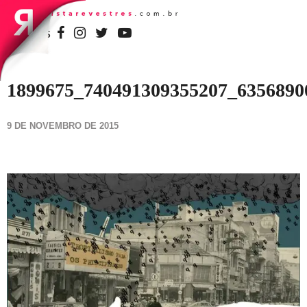
SIGA-NOS
1899675_740491309355207_635689
9 DE NOVEMBRO DE 2015