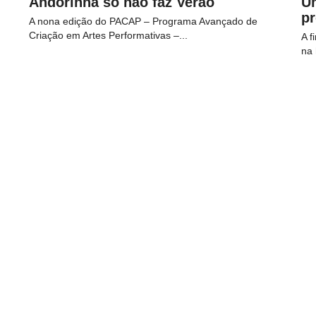
Andorinha só não faz Verão
U
p
A nona edição do PACAP – Programa Avançado de
Criação em Artes Performativas –...
A f
na 