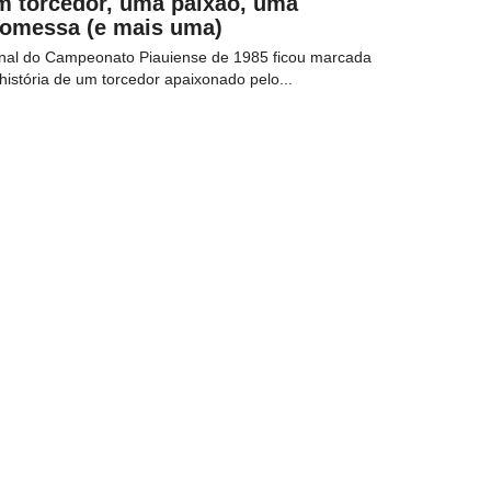
m torcedor, uma paixão, uma
romessa (e mais uma)
inal do Campeonato Piauiense de 1985 ficou marcada
história de um torcedor apaixonado pelo...