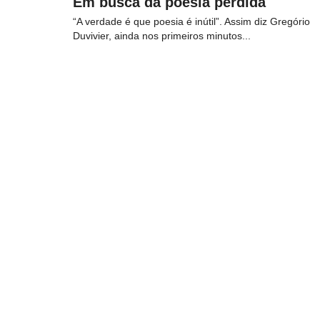
Em busca da poesia perdida
“A verdade é que poesia é inútil”. Assim diz Gregório
Duvivier, ainda nos primeiros minutos...