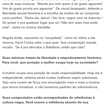
uma de suas músicas: “Manda pra mim quem é do gueto aguenta!/
Vim do gueto pronta pra aguentar”. De visual despojado, defende a
liberdade sexual feminina e a escolha da mulher de se comportar
como preferir. “Deixa ela, deixa! / Ser livre, seguir sem se importar /
Se quiser ir pra qualquer lugar que vá / Não tem asas mas pode
voar”, canta na música Sandália.
Negrita doida, causando na “socyedady”, como se refere a ela
mesma, Karol Conka sabe o que quer. Sua composição manda
recado: “Se é pra derrubar a Babilônia, então que caia!”.
Suas músicas tratam de liberdade e empoderamento feminino.
Para você, que posição a mulher ocupa hoje na sociedade?
A mulher ocupa uma posição de muita responsabilidade. Hoje ela é
independente, embora ainda muitas mulheres sejam submissas.
Vejo uma nuvem de força nos encorajando mais e mais a mostrar
que temos iniciativas e não tememos padrões de sobrevivência.
Suas composições estão acompanhadas de referências à
cultura negra. Você exerce a militância através de sua