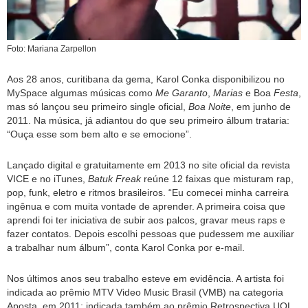
Foto: Mariana Zarpellon
Aos 28 anos, curitibana da gema, Karol Conka disponibilizou no
MySpace algumas músicas como
Me Garanto
,
Marias
e Boa
Festa
,
mas só lançou seu primeiro single oficial,
Boa Noite
, em junho de
2011. Na música, já adiantou do que seu primeiro álbum trataria:
“Ouça esse som bem alto e se emocione”.
Lançado digital e gratuitamente em 2013 no site oficial da revista
VICE e no iTunes,
Batuk Freak
reúne 12 faixas que misturam rap,
pop, funk, eletro e ritmos brasileiros. “Eu comecei minha carreira
ingênua e com muita vontade de aprender. A primeira coisa que
aprendi foi ter iniciativa de subir aos palcos, gravar meus raps e
fazer contatos. Depois escolhi pessoas que pudessem me auxiliar
a trabalhar num álbum”, conta Karol Conka por e-mail.
Nos últimos anos seu trabalho esteve em evidência. A artista foi
indicada ao prêmio MTV Video Music Brasil (VMB) na categoria
Aposta, em 2011; indicada também ao prêmio Retrospectiva UOL