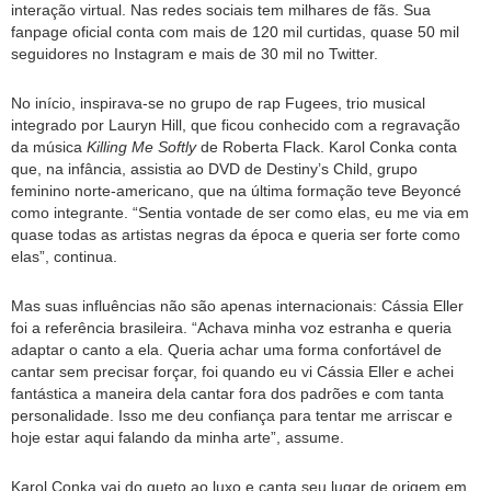
interação virtual. Nas redes sociais tem milhares de fãs. Sua
fanpage oficial conta com mais de 120 mil curtidas, quase 50 mil
seguidores no Instagram e mais de 30 mil no Twitter.
No início, inspirava-se no grupo de rap Fugees, trio musical
integrado por Lauryn Hill, que ficou conhecido com a regravação
da música
Killing Me Softly
de Roberta Flack. Karol Conka conta
que, na infância, assistia ao DVD de Destiny’s Child, grupo
feminino norte-americano, que na última formação teve Beyoncé
como integrante. “Sentia vontade de ser como elas, eu me via em
quase todas as artistas negras da época e queria ser forte como
elas”, continua.
Mas suas influências não são apenas internacionais: Cássia Eller
foi a referência brasileira. “Achava minha voz estranha e queria
adaptar o canto a ela. Queria achar uma forma confortável de
cantar sem precisar forçar, foi quando eu vi Cássia Eller e achei
fantástica a maneira dela cantar fora dos padrões e com tanta
personalidade. Isso me deu confiança para tentar me arriscar e
hoje estar aqui falando da minha arte”, assume.
Karol Conka vai do gueto ao luxo e canta seu lugar de origem em