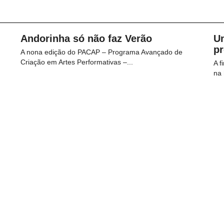
Andorinha só não faz Verão
U
p
A nona edição do PACAP – Programa Avançado de
Criação em Artes Performativas –...
A f
na 