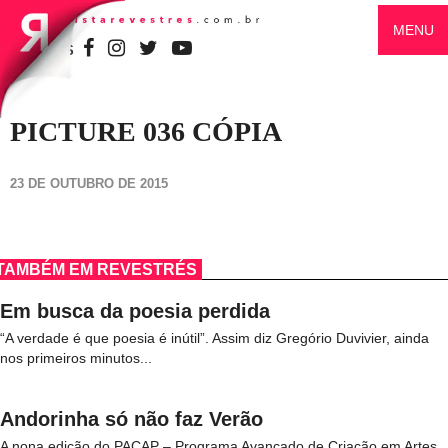
MENU
SIGA-NOS
PICTURE 036 CÓPIA
23 DE OUTUBRO DE 2015
TAMBÉM EM REVESTRÉS
Em busca da poesia perdida
“A verdade é que poesia é inútil”. Assim diz Gregório Duvivier, ainda
nos primeiros minutos...
Andorinha só não faz Verão
A nona edição do PACAP – Programa Avançado de Criação em Artes