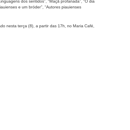
 “Linguagens dos sentidos”, “Maçã profanada”, “O dia
iauienses e um bróder”, “Autores piauienses
do nesta terça (8), a partir das 17h, no Maria Café,