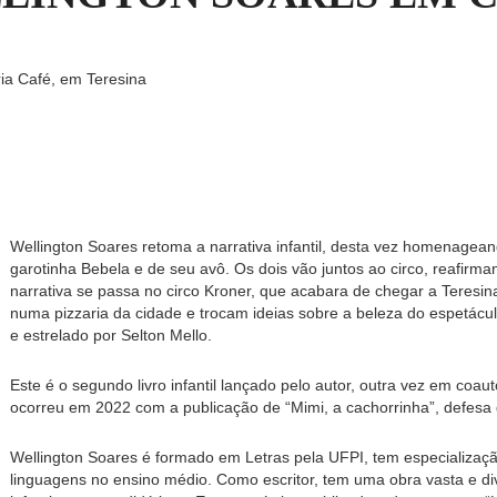
ria Café, em Teresina
Wellington Soares retoma a narrativa infantil, desta vez homenagea
garotinha Bebela e de seu avô. Os dois vão juntos ao circo, reafirm
narrativa se passa no circo Kroner, que acabara de chegar a Teresina
numa pizzaria da cidade e trocam ideias sobre a beleza do espetáculo. 
e estrelado por Selton Mello.
Este é o segundo livro infantil lançado pelo autor, outra vez em coaut
ocorreu em 2022 com a publicação de “Mimi, a cachorrinha”, defesa 
Wellington Soares é formado em Letras pela UFPI, tem especialização
linguagens no ensino médio. Como escritor, tem uma obra vasta e dive