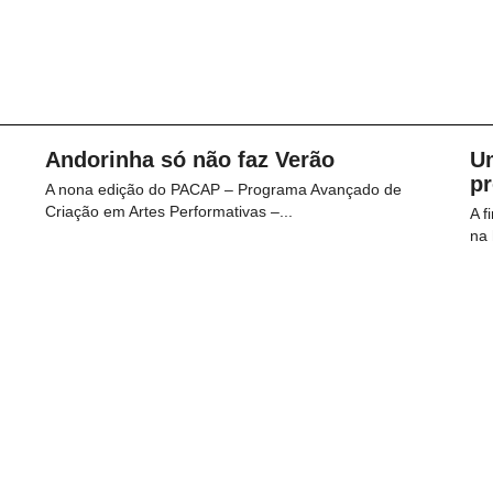
Andorinha só não faz Verão
U
p
A nona edição do PACAP – Programa Avançado de
Criação em Artes Performativas –...
A f
na 