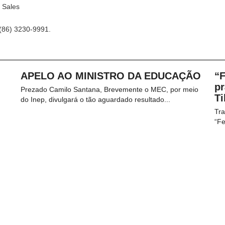
 Sales
 (86) 3230-9991.
APELO AO MINISTRO DA EDUCAÇÃO
“
pr
Prezado Camilo Santana, Brevemente o MEC, por meio
Ti
do Inep, divulgará o tão aguardado resultado...
Tra
“Fe