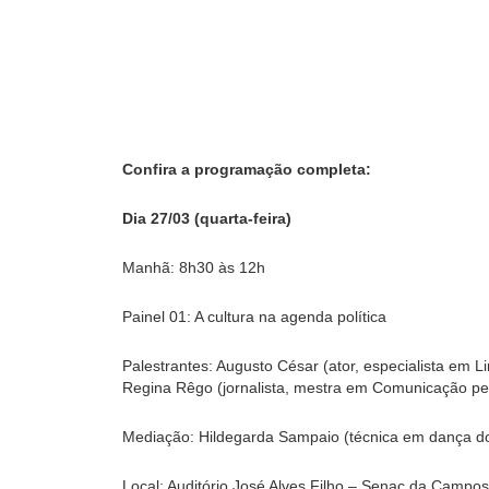
Confira a programação completa:
Dia 27/03 (quarta-feira)
Manhã: 8h30 às 12h
Painel 01: A cultura na agenda política
Palestrantes: Augusto César (ator, especialista em
Regina Rêgo (jornalista, mestra em Comunicação p
Mediação: Hildegarda Sampaio (técnica em dança do 
Local: Auditório José Alves Filho – Senac da Campos