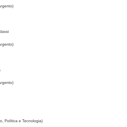
Argento)
:
dassi
Argento)
á
Argento)
, Política e Tecnologia)