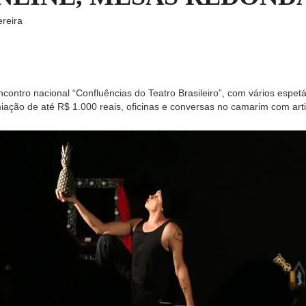
ereira
contro nacional “Confluências do Teatro Brasileiro”, com vários espe
miação de até R$ 1.000 reais, oficinas e conversas no camarim com art