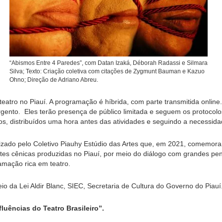
“Abismos Entre 4 Paredes”, com Datan Izaká, Déborah Radassi e Silmara
Silva; Texto: Criação coletiva com citações de Zygmunt Bauman e Kazuo
Ohno; Direção de Adriano Abreu.
 teatro no Piauí. A programação é híbrida, com parte transmitida onli
gento. Eles terão presença de público limitada e seguem os protocol
s, distribuídos uma hora antes das atividades e seguindo a necessida
alizado pelo Coletivo Piauhy Estúdio das Artes que, em 2021, comemora
artes cênicas produzidas no Piauí, por meio do diálogo com grandes pe
amação rica em teatro.
 da Lei Aldir Blanc, SIEC, Secretaria de Cultura do Governo do Piauí
uências do Teatro Brasileiro”.