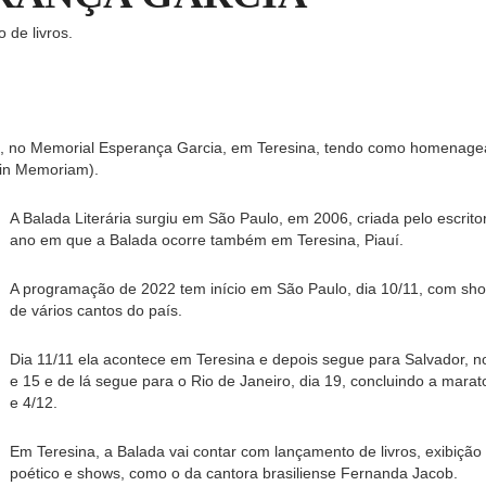
 de livros.
ro, no Memorial Esperança Garcia, em Teresina, tendo como homenage
(in Memoriam).
A Balada Literária surgiu em São Paulo, em 2006, criada pelo escritor
ano em que a Balada ocorre também em Teresina, Piauí.
A programação de 2022 tem início em São Paulo, dia 10/11, com show 
de vários cantos do país.
Dia 11/11 ela acontece em Teresina e depois segue para Salvador, no
e 15 e de lá segue para o Rio de Janeiro, dia 19, concluindo a mar
e 4/12.
Em Teresina, a Balada vai contar com lançamento de livros, exibição
poético e shows, como o da cantora brasiliense Fernanda Jacob.