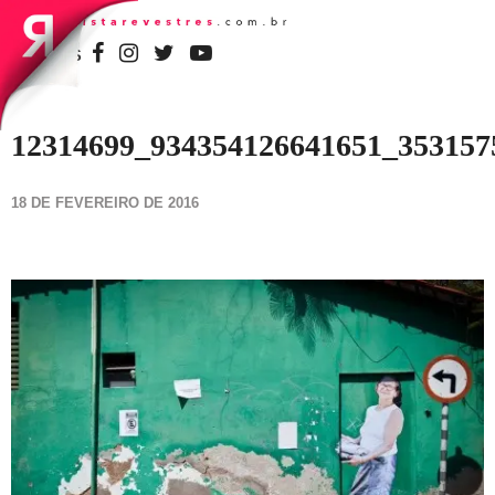
SIGA-NOS
12314699_934354126641651_35315
18 DE FEVEREIRO DE 2016