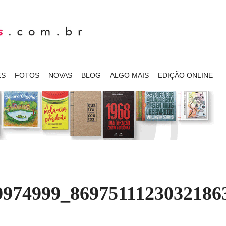
ES
FOTOS
NOVAS
BLOG
ALGO MAIS
EDIÇÃO ONLINE
9974999_869751112303218