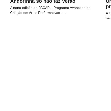
Andorinha só não faz Verão
U
p
A nona edição do PACAP – Programa Avançado de
Criação em Artes Performativas –...
A f
na 