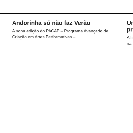
Andorinha só não faz Verão
U
p
A nona edição do PACAP – Programa Avançado de
Criação em Artes Performativas –...
A f
na 