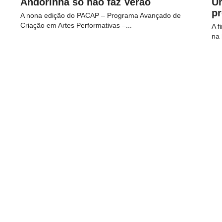
Andorinha só não faz Verão
U
p
A nona edição do PACAP – Programa Avançado de
Criação em Artes Performativas –...
A f
na 