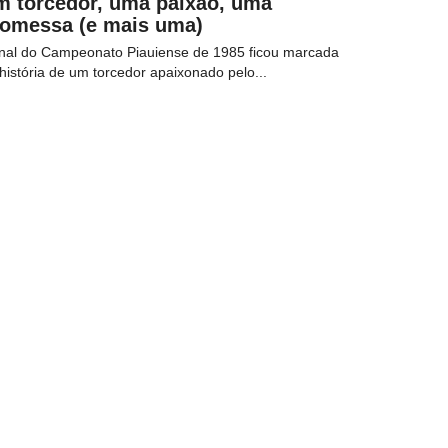
m torcedor, uma paixão, uma
romessa (e mais uma)
inal do Campeonato Piauiense de 1985 ficou marcada
história de um torcedor apaixonado pelo...