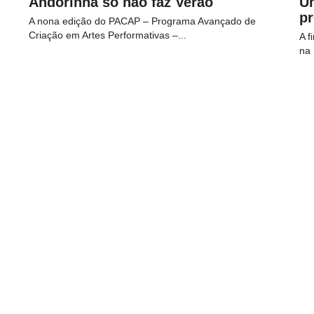
Andorinha só não faz Verão
U
p
A nona edição do PACAP – Programa Avançado de
Criação em Artes Performativas –...
A f
na 