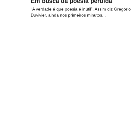
Em busca da poesia perdida
“A verdade é que poesia é inútil”. Assim diz Gregório
Duvivier, ainda nos primeiros minutos...