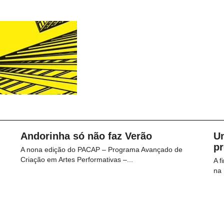
Andorinha só não faz Verão
U
p
A nona edição do PACAP – Programa Avançado de
Criação em Artes Performativas –...
A f
na 